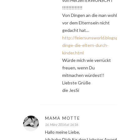
von Herzen ERWÜNSCHT
!!!!!!!!!!!!!
Von Dingen an die man wohl
vor dem Elternsein nicht
gedacht hat…
http://feiersunsworld.blogspot.de/201
dinge-die-eltern-durch-
kinder.html
Würde mich wie verrückt
freuen, wenn Du
mitmachen würdest!!
Liebste Grüße
die JesSi
MAMA MOTTE
16. März 2014 at 16:16
Hallo meine Liebe,
ich habe Dich für den Liebster Award