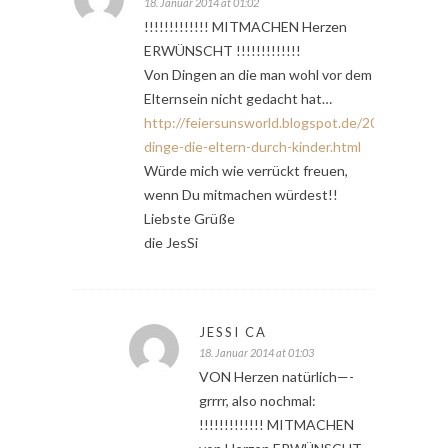
18. Januar 2014 at 01:02
!!!!!!!!!!!!! MITMACHEN Herzen
ERWÜNSCHT !!!!!!!!!!!!!
Von Dingen an die man wohl vor dem
Elternsein nicht gedacht hat…
http://feiersunsworld.blogspot.de/2014/01/zehn
dinge-die-eltern-durch-kinder.html
Würde mich wie verrückt freuen,
wenn Du mitmachen würdest!!
Liebste Grüße
die JesSi
JESSI CA
18. Januar 2014 at 01:03
VON Herzen natürlich—-
grrrr, also nochmal:
!!!!!!!!!!!!! MITMACHEN