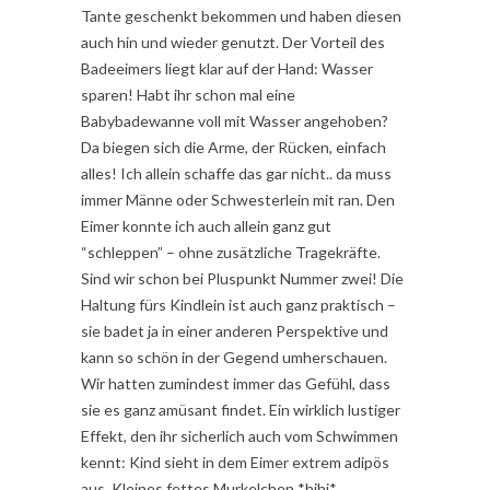
Tante geschenkt bekommen und haben diesen
auch hin und wieder genutzt. Der Vorteil des
Badeeimers liegt klar auf der Hand: Wasser
sparen! Habt ihr schon mal eine
Babybadewanne voll mit Wasser angehoben?
Da biegen sich die Arme, der Rücken, einfach
alles! Ich allein schaffe das gar nicht.. da muss
immer Männe oder Schwesterlein mit ran. Den
Eimer konnte ich auch allein ganz gut
“schleppen” – ohne zusätzliche Tragekräfte.
Sind wir schon bei Pluspunkt Nummer zwei! Die
Haltung fürs Kindlein ist auch ganz praktisch –
sie badet ja in einer anderen Perspektive und
kann so schön in der Gegend umherschauen.
Wir hatten zumindest immer das Gefühl, dass
sie es ganz amüsant findet. Ein wirklich lustiger
Effekt, den ihr sicherlich auch vom Schwimmen
kennt: Kind sieht in dem Eimer extrem adipös
aus. Kleines fettes Murkelchen *hihi*.