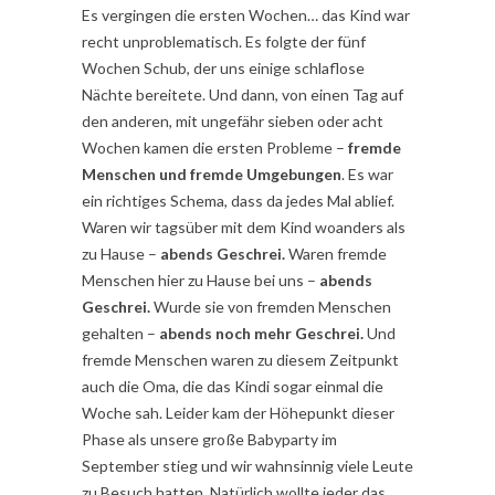
Es vergingen die ersten Wochen… das Kind war
recht unproblematisch. Es folgte der fünf
Wochen Schub, der uns einige schlaflose
Nächte bereitete. Und dann, von einen Tag auf
den anderen, mit ungefähr sieben oder acht
Wochen kamen die ersten Probleme –
fremde
Menschen und fremde Umgebungen
. Es war
ein richtiges Schema, dass da jedes Mal ablief.
Waren wir tagsüber mit dem Kind woanders als
zu Hause –
abends Geschrei.
Waren fremde
Menschen hier zu Hause bei uns –
abends
Geschrei.
Wurde sie von fremden Menschen
gehalten –
abends noch mehr Geschrei.
Und
fremde Menschen waren zu diesem Zeitpunkt
auch die Oma, die das Kindi sogar einmal die
Woche sah. Leider kam der Höhepunkt dieser
Phase als unsere große Babyparty im
September stieg und wir wahnsinnig viele Leute
zu Besuch hatten. Natürlich wollte jeder das