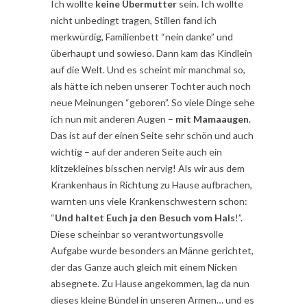
Ich wollte
keine Übermutter
sein. Ich wollte
nicht unbedingt tragen, Stillen fand ich
merkwürdig, Familienbett “nein danke” und
überhaupt und sowieso. Dann kam das Kindlein
auf die Welt. Und es scheint mir manchmal so,
als hätte ich neben unserer Tochter auch noch
neue Meinungen “geboren”. So viele Dinge sehe
ich nun mit anderen Augen –
mit Mamaaugen
.
Das ist auf der einen Seite sehr schön und auch
wichtig – auf der anderen Seite auch ein
klitzekleines bisschen nervig! Als wir aus dem
Krankenhaus in Richtung zu Hause aufbrachen,
warnten uns viele Krankenschwestern schon:
“
Und haltet Euch ja den Besuch vom Hals
!”.
Diese scheinbar so verantwortungsvolle
Aufgabe wurde besonders an Männe gerichtet,
der das Ganze auch gleich mit einem Nicken
absegnete. Zu Hause angekommen, lag da nun
dieses kleine Bündel in unseren Armen… und es