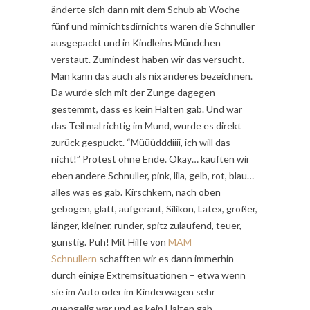
änderte sich dann mit dem Schub ab Woche
fünf und mirnichtsdirnichts waren die Schnuller
ausgepackt und in Kindleins Mündchen
verstaut. Zumindest haben wir das versucht.
Man kann das auch als nix anderes bezeichnen.
Da wurde sich mit der Zunge dagegen
gestemmt, dass es kein Halten gab. Und war
das Teil mal richtig im Mund, wurde es direkt
zurück gespuckt. “Müüüdddiiii, ich will das
nicht!” Protest ohne Ende. Okay… kauften wir
eben andere Schnuller, pink, lila, gelb, rot, blau…
alles was es gab. Kirschkern, nach oben
gebogen, glatt, aufgeraut, Silikon, Latex, größer,
länger, kleiner, runder, spitz zulaufend, teuer,
günstig. Puh! Mit Hilfe von
MAM
Schnullern
schafften wir es dann immerhin
durch einige Extremsituationen – etwa wenn
sie im Auto oder im Kinderwagen sehr
quengelig war und es kein Halten gab.