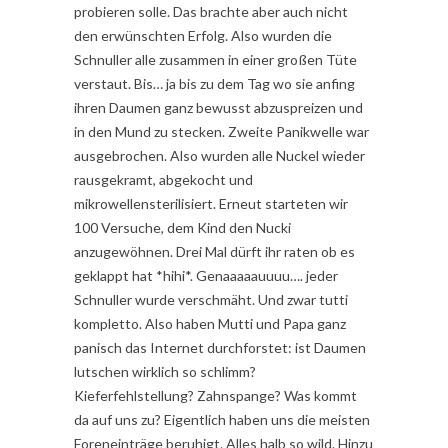
probieren solle. Das brachte aber auch nicht
den erwünschten Erfolg. Also wurden die
Schnuller alle zusammen in einer großen Tüte
verstaut. Bis… ja bis zu dem Tag wo sie anfing
ihren Daumen ganz bewusst abzuspreizen und
in den Mund zu stecken. Zweite Panikwelle war
ausgebrochen. Also wurden alle Nuckel wieder
rausgekramt, abgekocht und
mikrowellensterilisiert. Erneut starteten wir
100 Versuche, dem Kind den Nucki
anzugewöhnen. Drei Mal dürft ihr raten ob es
geklappt hat *hihi*. Genaaaaauuuu…. jeder
Schnuller wurde verschmäht. Und zwar tutti
kompletto. Also haben Mutti und Papa ganz
panisch das Internet durchforstet: ist Daumen
lutschen wirklich so schlimm?
Kieferfehlstellung? Zahnspange? Was kommt
da auf uns zu? Eigentlich haben uns die meisten
Foreneinträge beruhigt. Alles halb so wild. Hinzu