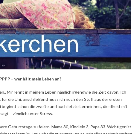
P – wer hält mein Leben an?
n.. Mir rennt in meinem Leben nämlich irgendwie die Zeit davon. Ich
 für die Uni, anschließend muss ich noch den Stoff aus der ersten
 beginnt schon die zweite und auch letzte Lerneinheit, die direkt mit
agt – ziemlich unter Stress.
ere Geburtstage zu feiern. Mama 30, Kindlein 3, Papa 33. Wichtiger ist
raxieinsatz jetzt im Juni unbedingt nutzen um soweit alles nachzubereiten