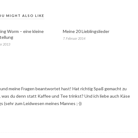
OU MIGHT ALSO LIKE
ing Worm – eine kleine
Meine 20 Lieblingslieder
tellung
7. Februar 2014
er 2013
t und meine Fragen beantwortet hast! Hat richtig Spaß gemacht zu
t, was du denn statt Kaffee und Tee trinkst? Und ich liebe auch Käse
ugs (sehr zum Leidwesen meines Mannes ;-))