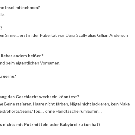
ame Insel mitnehmen?
la.
?
em Sinne… erst in der Pubertät war Dana Scully alias Gillian Anderson
lieber anders heißen?
nd beim eigentlichen Vornamen.
u gerne?
lang das Geschlecht wechseln könntest?
 Beine rasieren, Haare nicht färben, Nägel nicht lackieren, kein Make-
Kleid/Shorts/Jeans/Top…, ohne Handtasche rumlaufen…
as nichts mit Putzmitteln oder Babybrei zu tun hat?