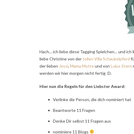
Hach… ich liebe diese Tagging Spielchen… und ich 
liebe Christine von der
tollen Villa Schaukelpferd
fü
der lieben
Jessi
,
Mama Motte
und von
Lulus Stern
n
werden wir hier morgen nicht fertig :D.
Hier nun die Regeln für den Liebster Award:
Verlinke die Person, die dich nominiert hat
Beantworte 11 Fragen
Denke Dir selbst 11 Fragen aus
nominiere 11 Blogs