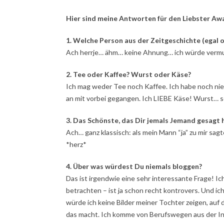
Hier sind meine Antworten für den Liebster Aw
1. Welche Person aus der Zeitgeschichte (egal 
Ach herrje… ähm… keine Ahnung… ich würde vermut
2. Tee oder Kaffee? Wurst oder Käse?
Ich mag weder Tee noch Kaffee. Ich habe noch nie
an mit vorbei gegangen. Ich LIEBE Käse! Wurst… so
3. Das Schönste, das Dir jemals Jemand gesagt 
Ach… ganz klassisch: als mein Mann “ja” zu mir sag
*herz*
4. Über was würdest Du niemals bloggen?
Das ist irgendwie eine sehr interessante Frage! I
betrachten – ist ja schon recht kontrovers. Und i
würde ich keine Bilder meiner Tochter zeigen, auf 
das macht. Ich komme von Berufswegen aus der In