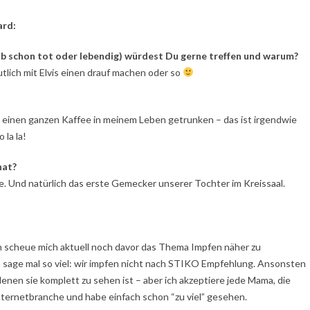
ard:
ob schon tot oder lebendig) würdest Du gerne treffen und warum?
lich mit Elvis einen drauf machen oder so
 einen ganzen Kaffee in meinem Leben getrunken – das ist irgendwie
 la la!
hat?
te. Und natürlich das erste Gemecker unserer Tochter im Kreissaal.
ch scheue mich aktuell noch davor das Thema Impfen näher zu
ch sage mal so viel: wir impfen nicht nach STIKO Empfehlung. Ansonsten
denen sie komplett zu sehen ist – aber ich akzeptiere jede Mama, die
ternetbranche und habe einfach schon “zu viel” gesehen.