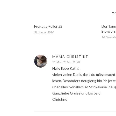
Y
Freitags-Füller #2
Der Tagg
Blogvors
31. Januar 2014
14. Dezemb
MAMA CHRISTINE
21. März 2014 at 20:20
Hallo liebe Kathi,
vielen vielen Dank, dass du mitgemach
lesen. Besonders neugierig bin ich jetz
über alles, vor allem so Stinkekäse-Ze
Ganz liebe Grüße und bis bald
Christine