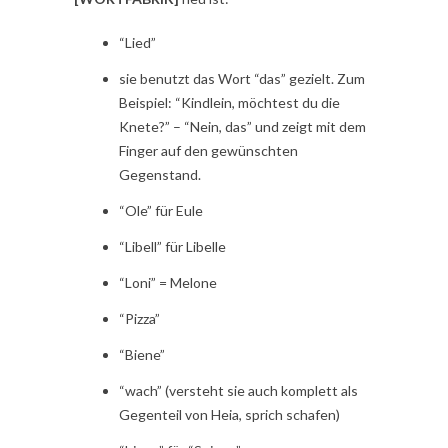
“Lied”
sie benutzt das Wort “das” gezielt. Zum
Beispiel: “Kindlein, möchtest du die
Knete?” – “Nein, das” und zeigt mit dem
Finger auf den gewünschten
Gegenstand.
“Ole” für Eule
“Libell” für Libelle
“Loni” = Melone
“Pizza”
“Biene”
“wach” (versteht sie auch komplett als
Gegenteil von Heia, sprich schafen)