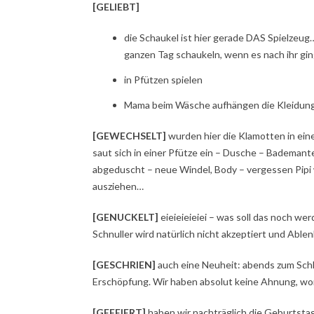
[GELIEBT]
die Schaukel ist hier gerade DAS Spielzeug
ganzen Tag schaukeln, wenn es nach ihr gin
in Pfützen spielen
Mama beim Wäsche aufhängen die Kleidung
[GEWECHSELT]
wurden hier die Klamotten in eine
saut sich in einer Pfütze ein – Dusche – Bademant
abgeduscht – neue Windel, Body – vergessen Pipi w
ausziehen…
[GENUCKELT]
eieieieieiei – was soll das noch 
Schnuller wird natürlich nicht akzeptiert und Ablenk
[GESCHRIEN]
auch eine Neuheit: abends zum Schl
Erschöpfung. Wir haben absolut keine Ahnung, wora
[GEFEIERT]
haben wir nachträglich die Geburtstag