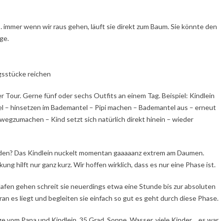
… immer wenn wir raus gehen, läuft sie direkt zum Baum. Sie könnte den
ge.
sstücke reichen
r Tour. Gerne fünf oder sechs Outfits an einem Tag. Beispiel: Kindlein
el – hinsetzen im Bademantel – Pipi machen – Bademantel aus – erneut
egzumachen – Kind setzt sich natürlich direkt hinein – wieder
werden? Das Kindlein nuckelt momentan gaaaaanz extrem am Daumen.
ung hilft nur ganz kurz. Wir hoffen wirklich, dass es nur eine Phase ist.
afen gehen schreit sie neuerdings etwa eine Stunde bis zur absoluten
n es liegt und begleiten sie einfach so gut es geht durch diese Phase.
e vom Papa und Kindlein. 35 Grad, Sonne, Wasser, viele Kinder… es war