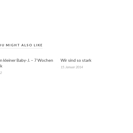
OU MIGHT ALSO LIKE
 kleiner Baby-J. – 7 Wochen
Wir sind so stark
ck
15. Januar 2014
22