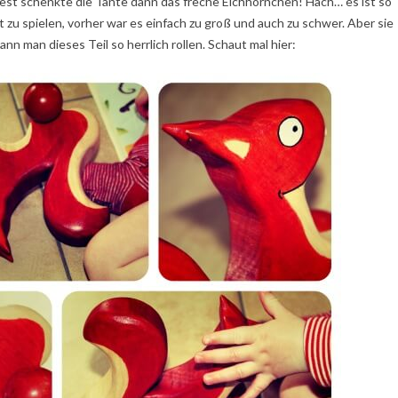
st schenkte die Tante dann das freche Eichhörnchen! Hach… es ist so
it zu spielen, vorher war es einfach zu groß und auch zu schwer. Aber sie
nn man dieses Teil so herrlich rollen. Schaut mal hier: