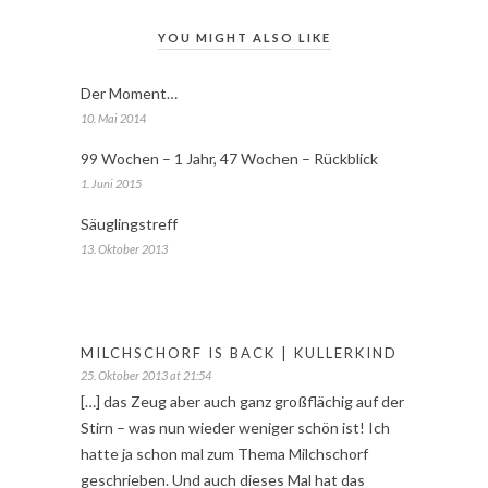
YOU MIGHT ALSO LIKE
Der Moment…
10. Mai 2014
99 Wochen – 1 Jahr, 47 Wochen – Rückblick
1. Juni 2015
Säuglingstreff
13. Oktober 2013
MILCHSCHORF IS BACK | KULLERKIND
25. Oktober 2013 at 21:54
[…] das Zeug aber auch ganz großflächig auf der
Stirn – was nun wieder weniger schön ist! Ich
hatte ja schon mal zum Thema Milchschorf
geschrieben. Und auch dieses Mal hat das