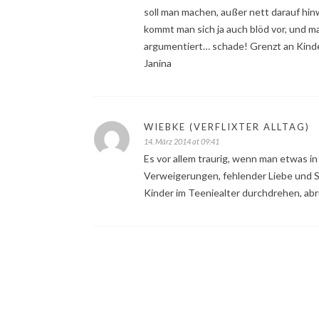
soll man machen, außer nett darauf hi
kommt man sich ja auch blöd vor, und m
argumentiert… schade! Grenzt an Kind
Janina
WIEBKE (VERFLIXTER ALLTAG)
14. März 2014 at 09:41
Es vor allem traurig, wenn man etwas in
Verweigerungen, fehlender Liebe und S
Kinder im Teeniealter durchdrehen, abr