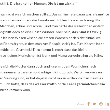
stillt. Die hat keinen Hunger. Die ist nur zickig!”
gar nicht was ich machen sollte… Das schlimmste daran war: sie meinte
as konnte man hören, das konnte man fühlen. Es war so traurig. Mir
e Mädchen, schrie und schrie… und man hätte das vielleicht so einfach
 hilft doch so eine Brust Wunder. Aber nein,
das Kind ist zickig
.
ese kleinen Wesen wissen die ersten Wochen doch nicht einmal wo
Eltern ärgert, in dem man zum Beispiel zickig ist. Zum Kotzen ist so
ädchen. Grummel. Hinzu kommt ja noch, dass das kleine
in so kleines Murkelchen ist krank und Mama verwehrt ihm die Nähe.
e sich die Mutter dann doch und ging mit dem Würmchen nach
am mit einem entspannten und ruhigem Kind zurück. Warum verwehren
er Meinung sind, es hat da jetzt nicht ran zu wollen, da man meint es
r…. ich hoffe, dass das
wasserstoffblonde Teenagermädchen
beim
 nicht kommen kann.
Share