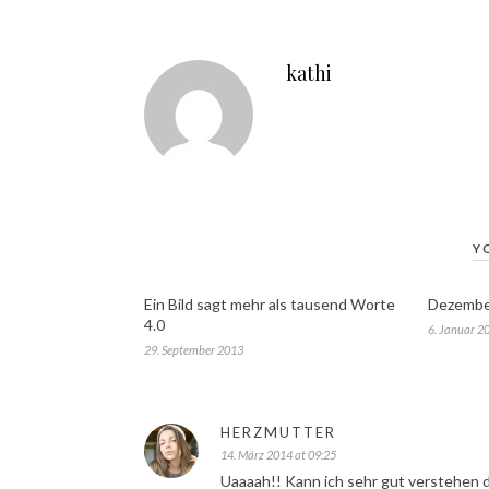
kathi
Y
Ein Bild sagt mehr als tausend Worte
Dezember
4.0
6. Januar 2
29. September 2013
HERZMUTTER
14. März 2014 at 09:25
Uaaaah!! Kann ich sehr gut verstehen d