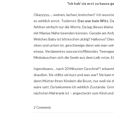
“Ich hab’ sie erst zu hause ge
Okayyyyy…. weinen, lachen, kreischen? Ich wusste 
es wirklich ernst. Todernst.
Das war kein Witz
. D
fehlten einfach nur die Worte. Da lag dieses klein
mit Mamas Nähe beenden können. Gerade am Anfang
Welches Baby ist bitteschön zickig? Halloooo? Di
oben und unten ist, geschweige denn wie man seine 
etwas. Verdammtes wasserstoffblondes Teenagerm
Minimäuschen sich die Seele aus dem Leib rotze. E
Irgendwann… nach 20 Minuten Geschrei?! erbarmt
draußen. Sie stillte sie kurz und was war? Sie k
denn Mütter ihren Kindern die Brust, nur weil sie d
wäre satt. Da bekomme ich wirklich Zustände. Grrrr
nächsten Mal krank ist – angesteckt vom Kind und
2 Comments