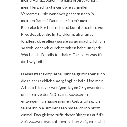
meine Hand… bekomme ganz große Augen…
mein Herz schlägt irgendwie schneller.
Verdammt… sie war doch gestern noch in
meinem Bauchi. Dann lese ich mir meine
Babyglück Posts durch und könnte heulen. Vor
Freude
.. über die Entwicklung, über unser
Kindlein, über alles was sie so ausmacht. Ich bin
so froh, dass ich durchgehalten habe und jede
Woche alle Details festhalte. Das ist etwas für
die Ewigkeit!
Dieses (fast komplette) Jahr zeigt mir aber auch
diese
schreckliche Vergänglichkeit.
Und mein
Alter.. ich bin vor wenigen Tagen 28 geworden..
und springe der “30” damit sozusagen
entgegen. Ich hasse meinen Geburtstag, ich
feiere ihn nie. Am liebsten hätte ich ihn nicht
einmal. Das gleiche trifft daher übrigens auf die
Zeit zu…wer braucht denn schon Zeit, eine Uhr?