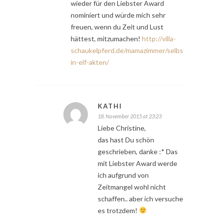
wieder für den Liebster Award
nominiert und würde mich sehr
freuen, wenn du Zeit und Lust
hättest, mitzumachen!
http://villa-
schaukelpferd.de/mamazimmer/selbstdarstellun
in-elf-akten/
KATHI
18. November 2015 at 23:23
Liebe Christine,
das hast Du schön
geschrieben, danke :* Das
mit Liebster Award werde
ich aufgrund von
Zeitmangel wohl nicht
schaffen.. aber ich versuche
es trotzdem!