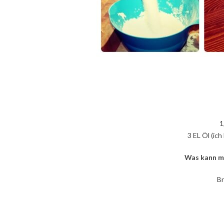
1
3 EL Öl (i
Was kann ma
Br