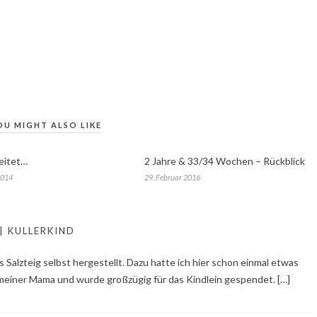
OU MIGHT ALSO LIKE
eitet…
2 Jahre & 33/34 Wochen – Rückblick
2014
29. Februar 2016
| KULLERKIND
 Salzteig selbst hergestellt. Dazu hatte ich hier schon einmal etwas
meiner Mama und wurde großzügig für das Kindlein gespendet. […]