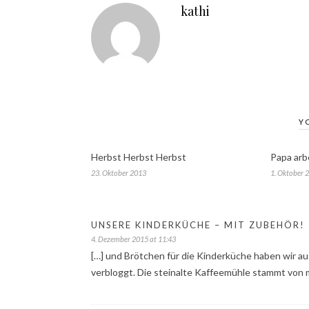
kathi
Y
Herbst Herbst Herbst
Papa arb
23. Oktober 2013
1. Oktober 
UNSERE KINDERKÜCHE – MIT ZUBEHÖR! 
4. Dezember 2015 at 11:43
[…] und Brötchen für die Kinderküche haben wir aus
verbloggt. Die steinalte Kaffeemühle stammt von 