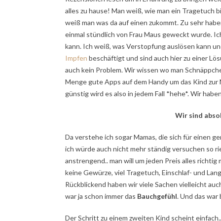
alles zu hause! Man weiß, wie man ein Tragetuch b
weiß man was da auf einen zukommt. Zu sehr haben
einmal stündlich von Frau Maus geweckt wurde. Ich
kann. Ich weiß, was Verstopfung auslösen kann u
Impfen
beschäftigt und sind auch hier zu einer Lö
auch kein Problem. Wir wissen wo man Schnäppchen
Menge gute Apps auf dem Handy um das Kind zur N
günstig wird es also in jedem Fall *hehe*. Wir hab
Wir sind abso
Da verstehe ich sogar Mamas, die sich für einen 
ich würde auch nicht mehr ständig versuchen so r
anstrengend.. man will um jeden Preis alles richtig
keine Gewürze, viel Tragetuch, Einschlaf- und Langz
Rückblickend haben wir viele Sachen vielleicht au
war ja schon immer das
Bauchgefühl
. Und das war 
Der Schritt zu einem zweiten Kind scheint einfach..