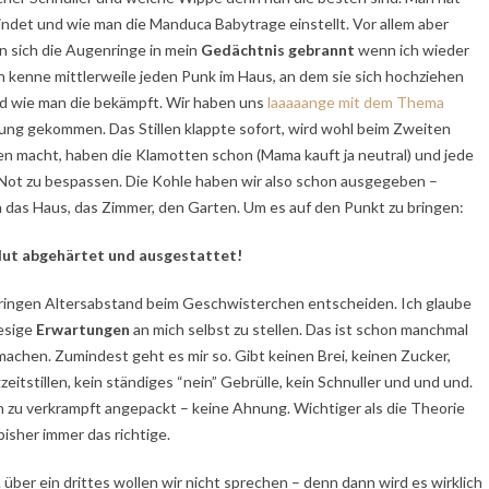
indet und wie man die Manduca Babytrage einstellt. Vor allem aber
 sich die Augenringe in mein
Gedächtnis gebrannt
wenn ich wieder
 kenne mittlerweile jeden Punk im Haus, an dem sie sich hochziehen
nd wie man die bekämpft. Wir haben uns
laaaaange mit dem Thema
sung gekommen. Das Stillen klappte sofort, wird wohl beim Zweiten
 macht, haben die Klamotten schon (Mama kauft ja neutral) und jede
ot zu bespassen. Die Kohle haben wir also schon ausgegeben –
en das Haus, das Zimmer, den Garten. Um es auf den Punkt zu bringen:
lut abgehärtet und ausgestattet!
geringen Altersabstand beim Geschwisterchen entscheiden. Ich glaube
iesige
Erwartungen
an mich selbst zu stellen. Das ist schon manchmal
 machen. Zumindest geht es mir so. Gibt keinen Brei, keinen Zucker,
eitstillen, kein ständiges “nein” Gebrülle, kein Schnuller und und und.
ch zu verkrampft angepackt – keine Ahnung. Wichtiger als die Theorie
bisher immer das richtige.
 über ein drittes wollen wir nicht sprechen – denn dann wird es wirklich