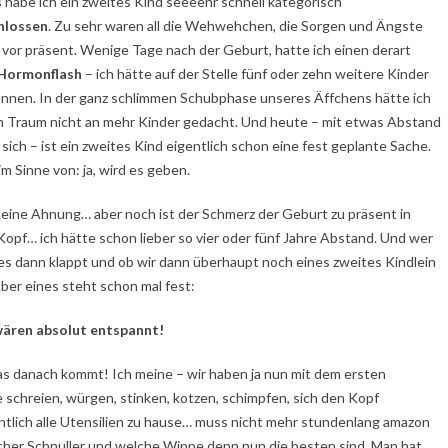
s habe ich ein zweites Kind seeeehr schnell kategorisch
hlossen
. Zu sehr waren all die Wehwehchen, die Sorgen und Ängste
 vor präsent. Wenige Tage nach der Geburt, hatte ich einen derart
Hormonflash
– ich hätte auf der Stelle fünf oder zehn weitere Kinder
nnen. In der ganz schlimmen Schubphase unseres Äffchens hätte ich
m Traum nicht an mehr Kinder gedacht. Und heute – mit etwas Abstand
sich – ist ein zweites Kind eigentlich schon eine fest geplante Sache.
m Sinne von: ja, wird es geben.
Keine Ahnung… aber noch ist der Schmerz der Geburt zu präsent in
opf… ich hätte schon lieber so vier oder fünf Jahre Abstand. Und wer
es dann klappt und ob wir dann überhaupt noch eines zweites Kindlein
Aber eines steht schon mal fest:
ären absolut entspannt!
s danach kommt! Ich meine – wir haben ja nun mit dem ersten
ie schreien, würgen, stinken, kotzen, schimpfen, sich den Kopf
ntlich alle Utensilien zu hause… muss nicht mehr stundenlang amazon
cher Schnuller und welche Wippe denn nun die besten sind. Man hat