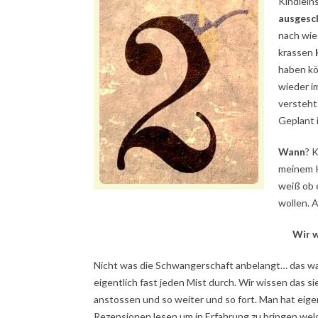
Kindlein
ausgesc
nach wie
krassen
haben kö
wieder i
versteht 
Geplant i
Wann
? 
meinem K
weiß ob 
wollen. 
Wir w
Nicht was die Schwangerschaft anbelangt… das wa
eigentlich fast jeden Mist durch. Wir wissen das s
anstossen und so weiter und so fort. Man hat eige
Rezensionen lesen um in Erfahrung zu bringen wel