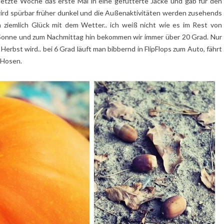
h letzte Woche das erste Mal in eine gefütterte Jacke und gab für den
ird spürbar früher dunkel und die Außenaktivitäten werden zusehends
h ziemlich Glück mit dem Wetter.. ich weiß nicht wie es im Rest von
ie Sonne und zum Nachmittag hin bekommen wir immer über 20 Grad. Nur
erbst wird.. bei 6 Grad läuft man bibbernd in FlipFlops zum Auto, fährt
 Hosen.