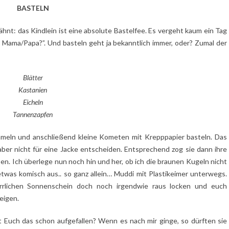
BASTELN
hnt: das Kindlein ist eine absolute Bastelfee. Es vergeht kaum ein Tag
 Mama/Papa?”. Und basteln geht ja bekanntlich immer, oder? Zumal der
Blätter
Kastanien
Eicheln
Tannenzapfen
mmeln und anschließend kleine Kometen mit Krepppapier basteln. Das
aber nicht für eine Jacke entscheiden. Entsprechend zog sie dann ihre
n. Ich überlege nun noch hin und her, ob ich die braunen Kugeln nicht
etwas komisch aus.. so ganz allein… Muddi mit Plastikeimer unterwegs.
herrlichen Sonnenschein doch noch irgendwie raus locken und euch
eigen.
t Euch das schon aufgefallen? Wenn es nach mir ginge, so dürften sie