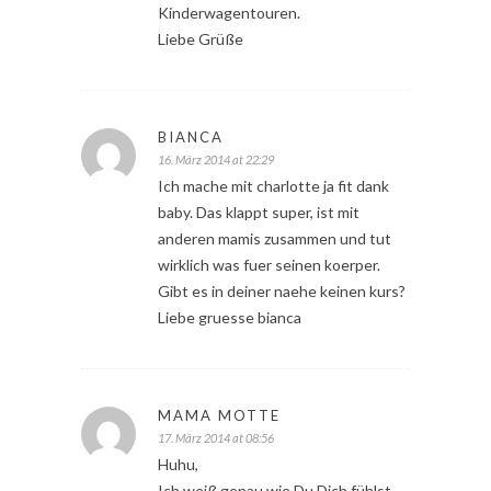
Kinderwagentouren.
Liebe Grüße
BIANCA
16. März 2014 at 22:29
Ich mache mit charlotte ja fit dank
baby. Das klappt super, ist mit
anderen mamis zusammen und tut
wirklich was fuer seinen koerper.
Gibt es in deiner naehe keinen kurs?
Liebe gruesse bianca
MAMA MOTTE
17. März 2014 at 08:56
Huhu,
Ich weiß genau wie Du Dich fühlst-