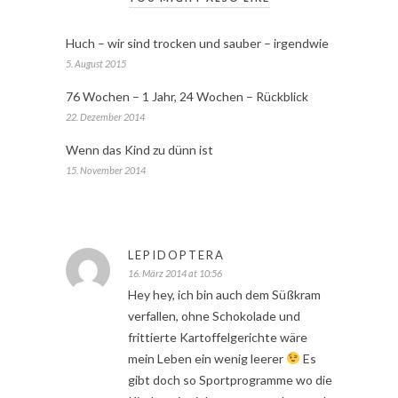
Huch – wir sind trocken und sauber – irgendwie
5. August 2015
76 Wochen – 1 Jahr, 24 Wochen – Rückblick
22. Dezember 2014
Wenn das Kind zu dünn ist
15. November 2014
LEPIDOPTERA
16. März 2014 at 10:56
Hey hey, ich bin auch dem Süßkram
verfallen, ohne Schokolade und
frittierte Kartoffelgerichte wäre
mein Leben ein wenig leerer
Es
gibt doch so Sportprogramme wo die